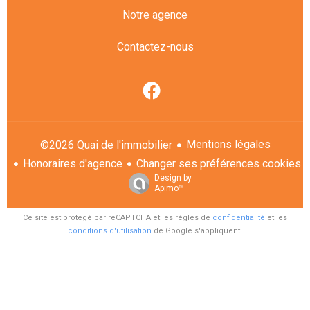
Notre agence
Contactez-nous
Mentions légales
©2026 Quai de l'immobilier
Honoraires d'agence
Changer ses préférences cookies
Design by
Apimo™
Ce site est protégé par reCAPTCHA et les règles de
confidentialité
et les
conditions d'utilisation
de Google s'appliquent.